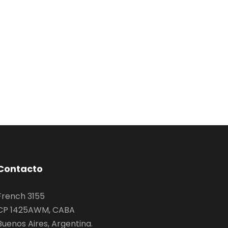
Contacto
French 3155
CP 1425AWM, CABA
Buenos Aires, Argentina.