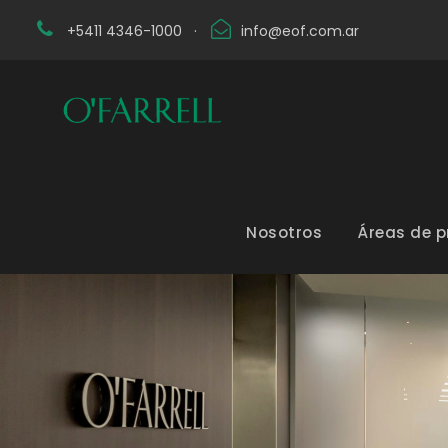
+5411 4346-1000
·
info@eof.com.ar
Nosotros
Áreas de p