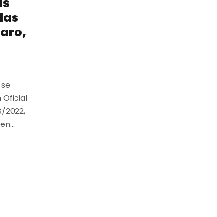
as
las
aro,
 se
 Oficial
8/2022,
n...