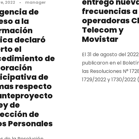
entregó nuev
e, 2022
•
manager
frecuencias a 
gencia de
operadoras Cl
so a la
Telecom y
ormación
Movistar
ica declaró
rto el
El 31 de agosto del 2022
cedimiento de
publicaron en el Boletín
boración
las Resoluciones N° 172
icipativa de
1729/2022 y 1730/2022 (e
mas respecto
 anteproyecto
ey de
ección de
os Personales
s de la Resolución