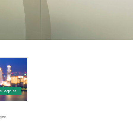
as Legales
ger