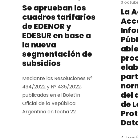
3 octubr
Se aprueban los
La A
cuadros tarifarios
Acce
de EDENOR y
Inf
EDESUR en base a
Públ
la nueva
abie
segmentación de
pro
subsidios
ela
part
Mediante las Resoluciones N°
nor
434/2022 y N° 435/2022,
del
publicadas en el Boletín
de L
Oficial de la República
Prot
Argentina en fecha 22...
Dat
A travé