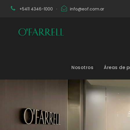
+5411 4346-1000
·
info@eof.com.ar
Nosotros
Áreas de p